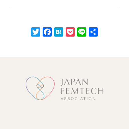
Twitter
Facebook
Hatena
Pocket
Line
共
有