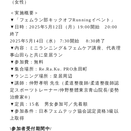
（女性）
＜実施概要＞
▼「フェムラン部キックオフRunningイベント」
▼日時：2025年5月12日（月）19:00開始 20:00
終了
2025年5月14日（水） 7:30開始 8:30終了
▼内容：ミニランニング＆フェムケア講座、代表理
事山田らと共に皇居ラン
▼参加費：無料
▼集合場所：Re.Ra.Ku. PRO永田町
▼ランニング場所：皇居周辺
▼講師：仲野孝明 先生（柔道整復師/柔道整復師認
定スポーツトレーナー/仲野整體東京青山院長/姿勢
治療家®）
▼定員：15名 男女参加可／先着順
▼参加条件：日本フェムテック協会認定資格3級以
上取得
\参加者受付期間中/