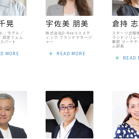
 千晃
宇佐美 朋美
倉持 
ト／モデル／
株式会社D-Neeコスメテ
スターツ出版
／ 認定フェム
ィック ブランドマネージ
ランドソリュ
スパート
ャー
業部 マーケテ
ム部長
D MORE
READ MORE
READ