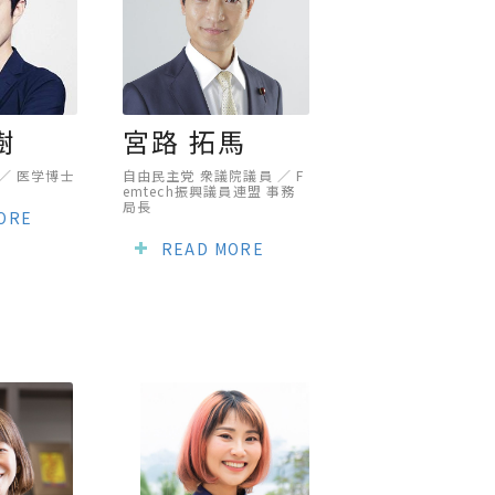
樹
宮路 拓馬
／ 医学博士
自由民主党 衆議院議員 ／ F
emtech振興議員連盟 事務
局長
ORE
READ MORE