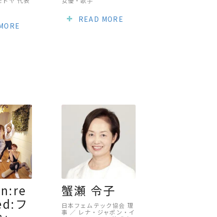
モトヤ 代表
女優・歌手
READ MORE
 MORE
n:re
蟹瀬 令子
red:フ
日本フェムテック協会 理
事 ／ レナ・ジャポン・イ