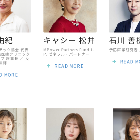
由紀
キャシー 松井
石川 善
テック協会 代表
MPower Partners Fund L.
予防医学研究者 
女性医療クリニック
P. ゼネラル・パートナー
ープ 理事長 ／ 女
READ M
医師
READ MORE
D MORE