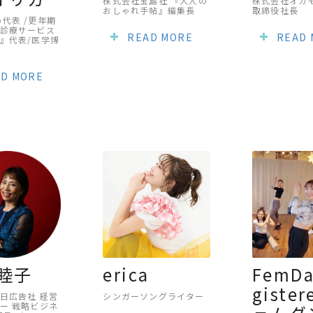
株式会社宝島社 『大人の
株式会社オカ
おしゃれ手帖』編集長
取締役社長
Lab代表 /更年期
診療サービス
READ MORE
READ
』代表/医学博
D MORE
 睦子
erica
FemDa
giste
日広告社 経営
シンガーソングライター
ー 戦略ビジネ