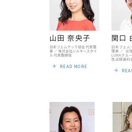
山田 奈央子
関口 
日本フェムテック協会 代表理
日本フェム
事 ／ 株式会社シルキースタイ
理事 ／ 
ル 代表取締役
LUNAグル
性泌尿器科
READ MORE
REA