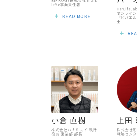
BIPROGY株式会社 marb
leMe事業責任者
HerLife
オンライン
READ MORE
『ビバエル
士
REA
小倉 直樹
上田
株式会社ハナミスイ 執行
株式会社朝
役員 営業部 部長
戦略センタ