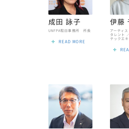
成田 詠子
伊藤
UNFPA駐日事務所 所長
アーティス
タレント 
テックエキ
READ MORE
REA