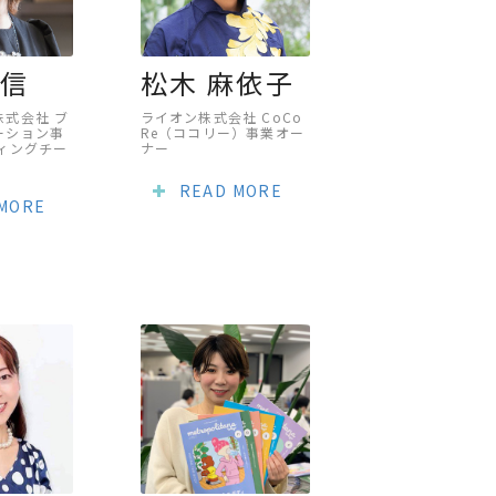
志信
松木 麻依子
株式会社 ブ
ライオン株式会社 CoCo
ーション事
Re（ココリー）事業オー
ィングチー
ナー
READ MORE
 MORE