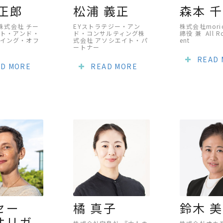
 正郎
松浦 義正
森本 
an株式会社 チー
EYストラテジー・アン
株式会社mori
ト・アンド・
ド・コンサルティング株
締役 兼 All Ro
イング・オフ
式会社 アソシエイト・パ
ent
ートナー
READ
D MORE
READ MORE
セー
橘 真子
鈴木 
オリガ