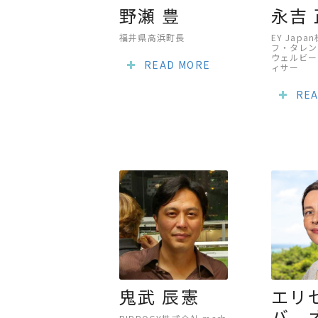
野瀬 豊
永吉
福井県高浜町長
EY Jap
フ・タレン
ウェルビー
READ MORE
ィサー
REA
鬼武 辰憲
エリ
バ 