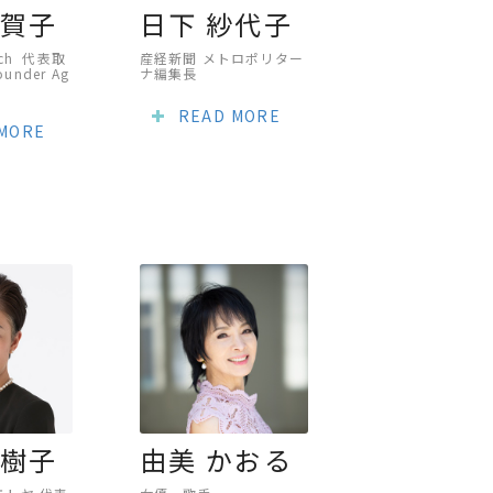
千賀子
日下 紗代子
ch 代表取
産経新聞 メトロポリター
under Ag
ナ編集長
READ MORE
 MORE
美樹子
由美 かおる