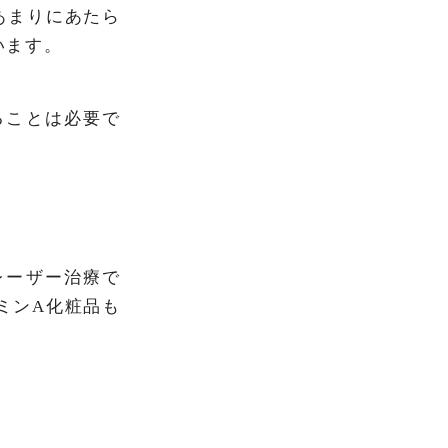
あまりにあたら
います。
ることは必要で
レーザー治療で
ミンA化粧品も
。