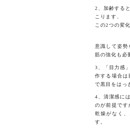
2、加齢する
こります
。
この2つの変
意識して姿勢
筋の強化も必
3、「目力感
作する場合は
で黒目をはっ
4、清潔感に
のが前提です
乾燥がなく、
す。