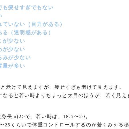
でも痩せすぎでもない
い
れていない（目力がある）
ある（透明感がある）
ミが少ない
わが少ない
るみが少ない
髪量が多い
ると老けて見えますが、痩せすぎも老けて見えます。
になると若い時よりちょっと太目のほうが、若く見え
÷(身長m)2>で、若い時は、18.5〜20。
22〜25くらいで体重コントロールするのが若くみえる