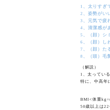
1、太りすぎ
2、姿勢がい
3、元気で疲
4、清潔感が
5、（顔）シ
6、（顔）し
7、（顔）た
8、（頭）毛
（解説）
1、太ってい
特に、中高年
BMI<体重kg
50歳以上は