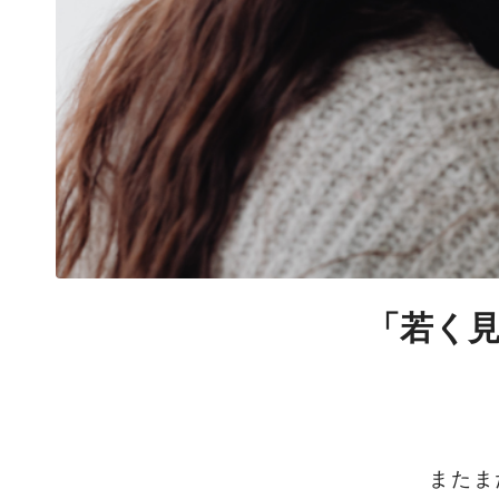
「若く
またま