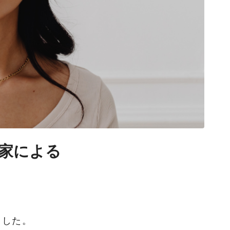
家による
ました。