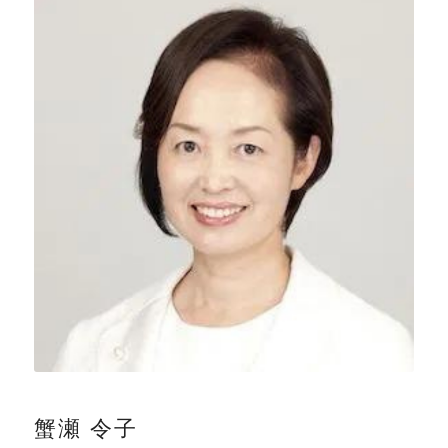
蟹瀬 令子