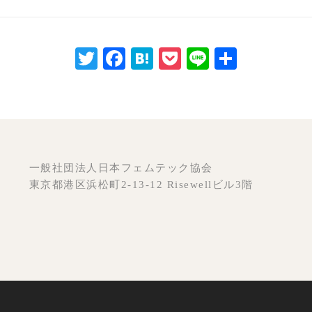
Twitter
Facebook
Hatena
Pocket
Line
共
有
一般社団法人日本フェムテック協会
東京都港区浜松町2-13-12 Risewellビル3階