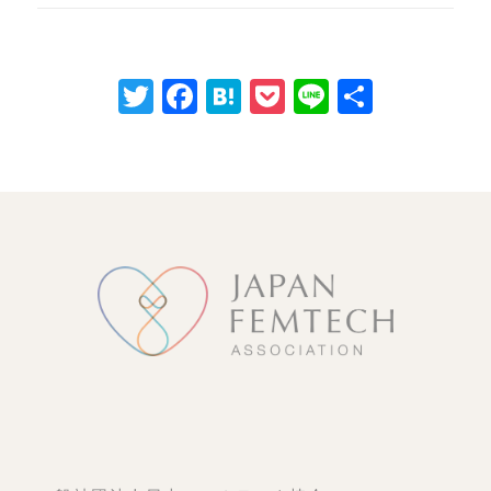
Twitter
Facebook
Hatena
Pocket
Line
共
有