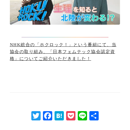
NHK総合の「ホクロック！」という番組にて、当
協会の取り組み、「日本フェムテック協会認定資
格」についてご紹介いただきました！
Twitter
Facebook
Hatena
Pocket
Line
共
有