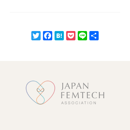
Twitter
Facebook
Hatena
Pocket
Line
共
有