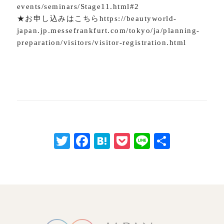
events/seminars/Stage11.html#2
★お申し込みはこちらhttps://beautyworld-
japan.jp.messefrankfurt.com/tokyo/ja/planning-
preparation/visitors/visitor-registration.html
Twitter
Facebook
Hatena
Pocket
Line
共
有