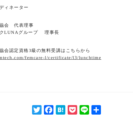
ディネーター
協会 代表理事
クLUNAグループ 理事長
協会認定資格3級の無料受講はこちらから
emtech.com/femcare-l/certificate/l3/lunchtime
Twitter
Facebook
Hatena
Pocket
Line
共
有