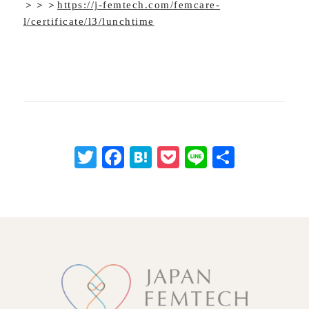
＞＞＞
https://j-femtech.com/femcare-
l/certificate/l3/lunchtime
Twitter
Facebook
Hatena
Pocket
Line
共
有