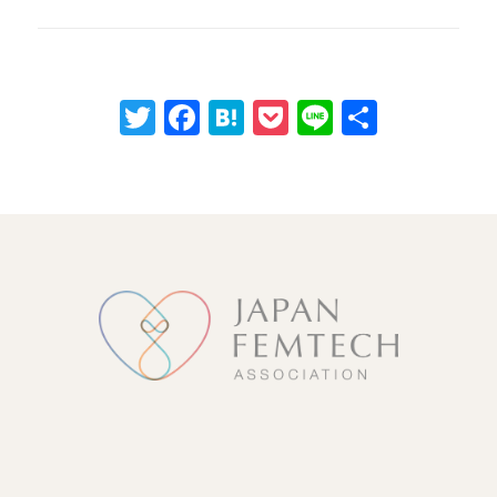
Twitter
Facebook
Hatena
Pocket
Line
共
有