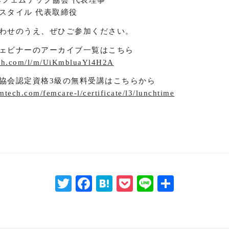
本フェムテック協会 代表理事
スタイル 代表取締役
わせのうえ、ぜひご参加ください。
ェビナーのアーカイブ一覧はこちら
tech.com/l/m/UiKmbluaYl4H2A
協会認定資格3級の無料受講はこちらから
emtech.com/femcare-l/certificate/l3/lunchtime
Twitter
Facebook
Hatena
Pocket
Line
共
有