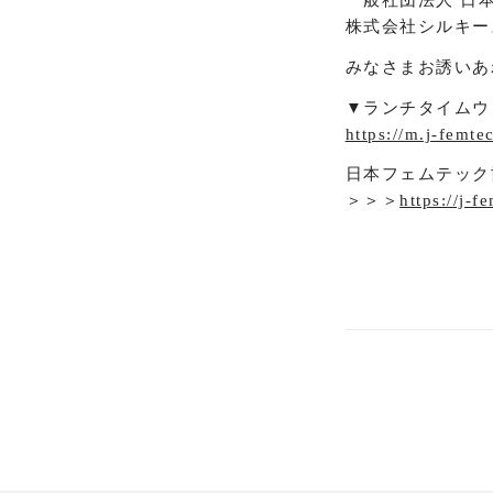
一般社団法人 日
株式会社シルキー
みなさまお誘いあ
▼ランチタイムウ
https://m.j-fem
日本フェムテック
＞＞＞
https://j-f