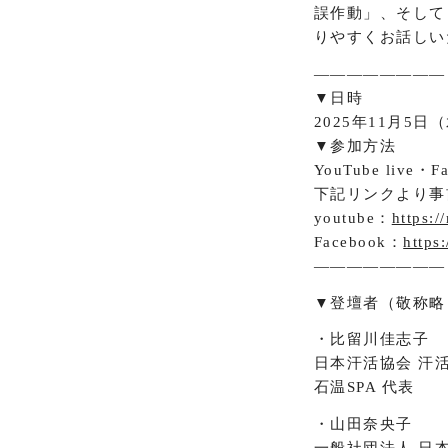
誤作動」、そして
りやすくお話しい
――――――――
▼日時
2025年11月5日（
▼参加方法
YouTube live
下記リンクより事
youtube：
https:
Facebook：
https
――――――――
▼登壇者（敬称略
・比留川佳志子
日本汗活協会 汗
石温SPA 代表
・山田奈央子