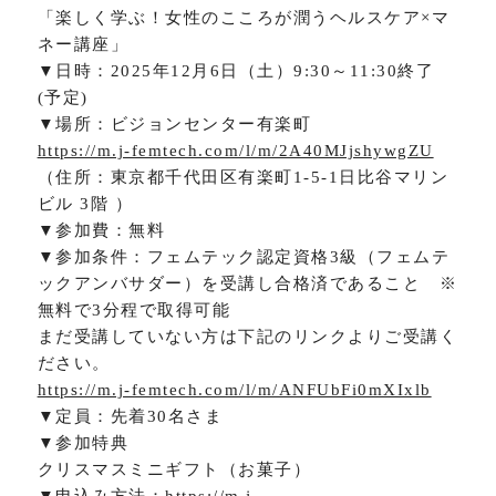
「楽しく学ぶ！女性のこころが潤うヘルスケア×マ
ネー講座」
▼日時：2025年12月6日（土）9:30～11:30終了
(予定)
▼場所：ビジョンセンター有楽町
https://m.j-femtech.com/l/m/2A40MJjshywgZU
（住所：東京都千代田区有楽町1-5-1日比谷マリン
ビル 3階 ）
▼参加費：無料
▼参加条件：フェムテック認定資格3級（フェムテ
ックアンバサダー）を受講し合格済であること ※
無料で3分程で取得可能
まだ受講していない方は下記のリンクよりご受講く
ださい。
https://m.j-femtech.com/l/m/ANFUbFi0mXIxlb
▼定員：先着30名さま
▼参加特典
クリスマスミニギフト（お菓子）