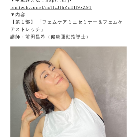
▼申込み方法：
https://m.j-
femtech.com/l/m/HzJfhZcEH9zZ91
▼内容
【第１部】 「フェムケアミニセミナー＆フェムケ
アストレッチ」
講師：前田昌希（健康運動指導士）