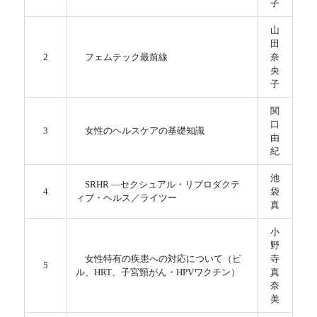
子
山
田
2
フェムテック最前線
奈
央
子
関
口
3
女性のヘルスケアの基礎知識
由
紀
池
SRHR ―セクシュアル・リプロダクテ
4
袋
ィブ・ヘルス／ライツー
真
小
野
女性特有の疾患への対応について（ピ
寺
5
ル、HRT、子宮頸がん・HPVワクチン）
真
奈
美