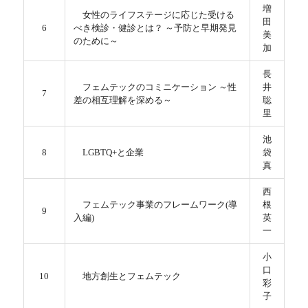
増
女性のライフステージに応じた受ける
田
6
べき検診・健診とは？ ～予防と早期発見
美
のために～
加
長
フェムテックのコミニケーション ～性
井
7
差の相互理解を深める～
聡
里
池
8
LGBTQ+と企業
袋
真
西
フェムテック事業のフレームワーク(導
根
9
入編)
英
一
小
口
10
地方創生とフェムテック
彩
子