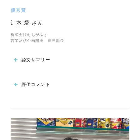
優秀賞
辻本 愛 さん
株式会社ぬちがふぅ
営業及び企画開発 担当部長
論文サマリー
評価コメント