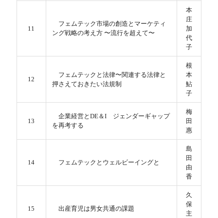
本
庄
フェムテック市場の創造とマーケティ
11
加
ング戦略の考え方 〜流行を超えて〜
代
子
根
フェムテックと法律〜関連する法律と
本
12
押さえておきたい法規制
鮎
子
梅
企業経営とDE＆I ジェンダーギャップ
13
田
を再考する
惠
島
田
14
フェムテックとウェルビーイングと
由
香
久
保
15
出産育児は男女共通の課題
主