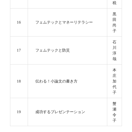
税
黒
田
16
フェムテックとマネーリテラシー
尚
子
石
川
17
フェムテックと防災
淳
哉
本
庄
18
伝わる！小論文の書き方
加
代
子
蟹
瀬
19
成功するプレゼンテーション
令
子