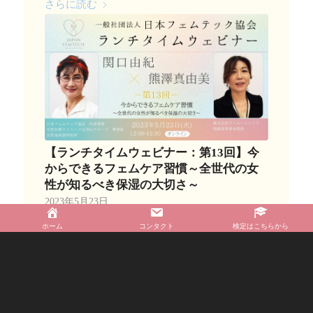
さらに読む
【ランチタイムウェビナー：第13回】今
からできるフェムケア習慣～全世代の女
性が知るべき保湿の大切さ～
2023年5月23日
さらに読む
ホーム
コンタクト
検定はこちらから