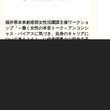
福井県未来創造部女性活躍課主催ワークショ
ップ「～働く女性の本音トーク～アンコンシ
ャス・バイアスに気づき、自身のキャリアに
ついて考えよう！」に代表理事の山田奈央子
と幹事の小口彩子が登壇
2025年1月5日
さらに読む