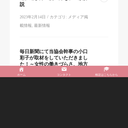
説
/
2023年2月14日
カテゴリ:
メディア掲
載情報
,
最新情報
毎日新聞にて当協会幹事の小口
彩子が取材をしていただきまし
た！～女性の働きづらさ、地方
から変える 「フェムテック」
ホーム
コンタクト
検定はこちらから
に理解を～
/
2023年2月14日
カテゴリ:
お知らせ
,
メ
ディア掲載情報
,
最新情報
«
‹
87
88
Page 89 of 121