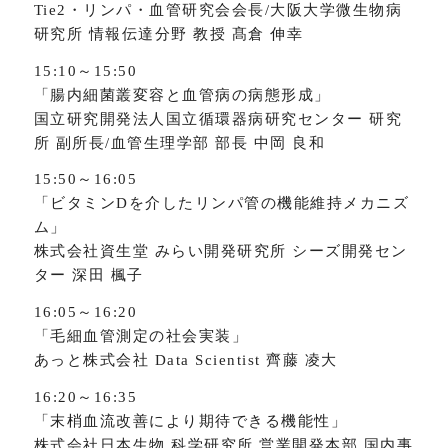
Tie2・リンパ・血管研究会会長/大阪大学微生物病
研究所 情報伝達分野 教授 髙倉 伸幸
15:10～15:50
「腸内細菌叢変容と血管病の病態形成」
国立研究開発法人国立循環器病研究センター 研究
所 副所長/血管生理学部 部長 中岡 良和
15:50～16:05
「ビタミンDを介したリンパ管の機能維持メカニズ
ム」
株式会社資生堂 みらい開発研究所 シーズ開発セン
ター 深田 楓子
16:05～16:20
「毛細血管測定の社会実装」
あっと株式会社 Data Scientist 齊藤 凌大
16:20～16:35
「末梢血流改善により期待できる機能性」
株式会社日本生物.科学研究所 営業開発本部 国内事