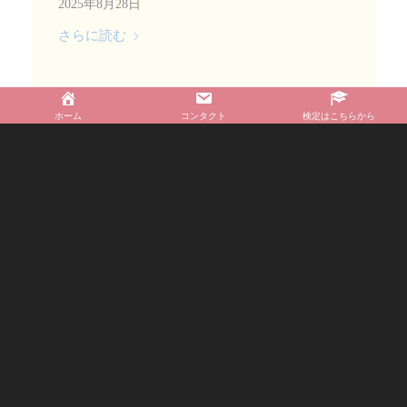
2025年8月28日
さらに読む
ホーム
コンタクト
検定はこちらから
【第１７５回 マンマチアー】 痛みなく
一生自分の足で歩くための骨盤底ケア ～
尿もれ、頻尿対策にもなる日常生活動作
と運動の仕方～」
2025年8月21日
さらに読む