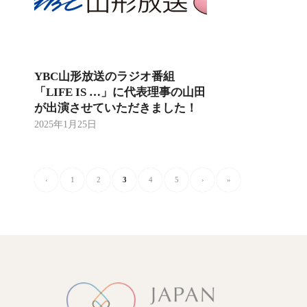
YBC山形放送のラジオ番組
「LIFE IS …」に代表理事の山田
が出演させていただきました！
2025年1月25日
‹
1
2
3
4
5
›
»